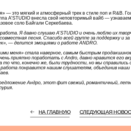
. Я давно слушаю A’STUDIO и очень люблю их творчество, поэт
стная песня. Спасибо всей группе за поддержку и за то, что так
делится эмоциями о работе ANDRO.
ня» стала наверное, самым быстрым продакшином за время ис
иятно поработать с Andro, давно нравится его вкус, тембр голо
, конечно же, были трудности, но мы справились с ними очень
а понравится нашим слушателям, объединив наши аудитории»,
жение Андро, этот фит свежий, романтичный, летний», — подел
НА ГЛАВНУЮ
СЛЕДУЮЩАЯ НОВОСТЬ
Наши социальные сети
рова - главный
здания Pudra