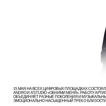
15 МАЯ НА ВСЕХ ЦИФРОВЫХ ПЛОЩАДКАХ СОСТОЯЛАСЬ ПР
ANDRO И A’STUDIO «ОБНИМИ МЕНЯ». РАБОТУ АРТИСТА И
ОБЪЕДИНЯЕТ РАЗНЫЕ ПОКОЛЕНИЯ И МУЗЫКАЛЬНЫЕ СТИЛ
ЭМОЦИОНАЛЬНО НАСЫЩЕННЫЙ ТРЕК О БЛИЗОСТИ, ЧУВСТ
По звучанию «Обними меня» — эт
спокойно и искренне, а группа A
Топурия и неожиданно джазовое 