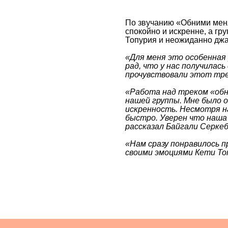
«Для меня это особенная работа
рад, что у нас получилась совме
прочувствовали этот трек», — 
«Работа над треком «обними ме
нашей группы. Мне было очень пр
искренность. Несмотря на то что
быстро. Уверен что наша работ
рассказал Байгали Серкебаев.
«Нам сразу понравилось предло
своими эмоциями Кети Топурия.
онлайн издание
КОНТАКТЫ PUDRA MEDIA
Дарья Федо
редактор и
media