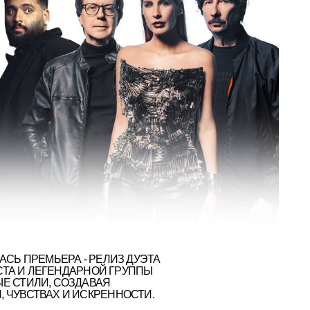
ЕМЬЕРА - РЕЛИЗ ДУЭТА
 ЛЕГЕНДАРНОЙ ГРУППЫ
И, СОЗДАВАЯ
ВАХ И ИСКРЕННОСТИ.
о мягкий и атмосферный трек в стиле поп и R&B. Голос ANDRO зв
’STUDIO внесла свой неповторимый вайб — узнаваемый голос Кэти
соло Байгали Серкебаева.