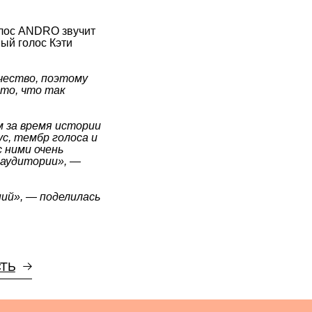
ому
тории
са и
 —
илась