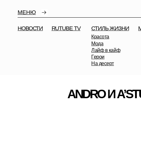
МЕНЮ
НОВОСТИ
RUTUBE TV
СТИЛЬ ЖИЗНИ
МУЗЫК
Красота
Мода
Лайф в кайф
Герои
На десерт
ANDRO И A’STUD