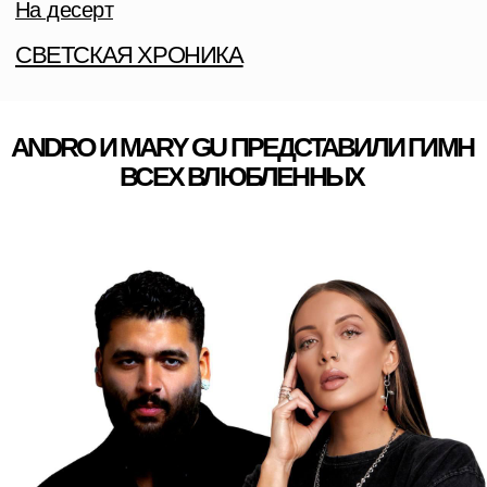
ANDRO И MARY GU ВЫПУСТИЛИ СОВМЕСТНЫЙ ТРЕК
«ТАЙНА». СВОЕЙ ЭМОЦИОНАЛЬНОСТЬ,
ИСКРЕННОСТЬЮ И ЧУВСТВЕННОСТЬЮ
КОМПОЗИЦИЯ МОЖЕТ ПО ПРАВУ СТАТЬ ГИМНОМ
ВСЕХ ВЛЮБЛЕННЫХ.
Отдельное спасибо Мэри. Изначально она прислала
мне запись с диктофона, где сыграла припев на
гитаре. Я был просто восхищен этим исполнением.
Мне кажется, ей очень тонко удалось передать