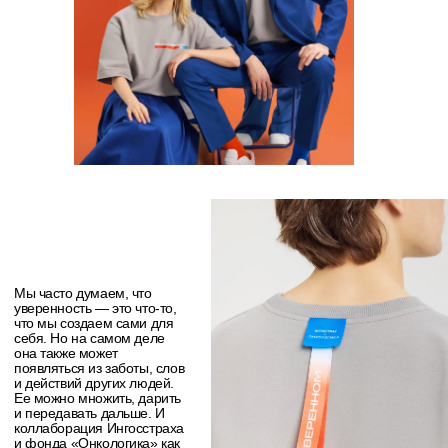
чувствовать себя увереннее
в повседневности и
напрямую поддерживает
взрослых онкопациентов
через программы фонда
«Онкологика».
Каждая покупка работает дважды: она остаётся с вами и
поддерживает тех, кому особенно нужен ресурс и
спокойствие. Выручка с продажи коллекции направляется в
фонд и идет на поддержку взрослых онкопациентов.
НА ГЛАВНУЮ
СЛЕДУЮЩАЯ НОВОСТЬ
онлайн издание
КОНТАКТЫ