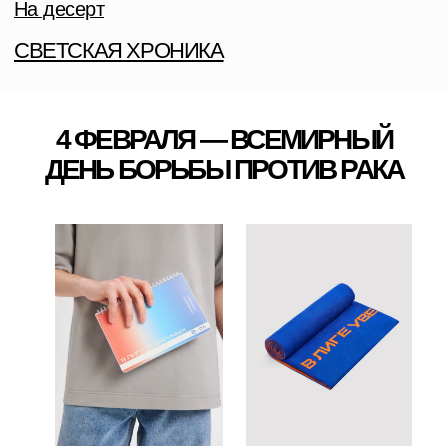
К ЭТОЙ ДАТЕ ИНГОССТРАХ СОВМЕСТНО С БЛАГОТВОРИТЕЛЬНЫМ ФОНДОМ
«ОНКОЛОГИКА» ЗАПУСТИЛИ СОЦИАЛЬНЫЙ ПРОЕКТ «ЛИГА УВЕРЕННЫХ»,
НАПРАВЛЕННЫЙ НА ПОДДЕРЖКУ ЛЮДЕЙ, СТОЛКНУВШИХСЯ
С ОНКОЛОГИЧЕСКИМ ЗАБОЛЕВАНИЕМ, И ИХ СЕМЕЙ.
В рамках проекта представлена
лимитированная коллекция
мерча: футболки, пледы, брелоки
и ежедневники.
Коллекция доступна на
платформе Ozon, а вся выручка
от продаж направляется на
помощь взрослым
онкопациентам.