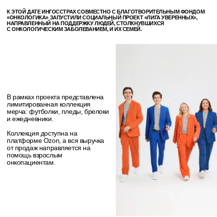
Фонд «Онкологика» оказывает более 20 видов поддержки,
которые не покрываются системой ОМС. Среди них —
консультации психологов, юристов и равных
консультантов, а также оплата транспортных расходов к
месту лечения по России.
Все собранные средства от продажи коллекции будут
отправлены в фонд.
Приобрести мерч можно
здесь.