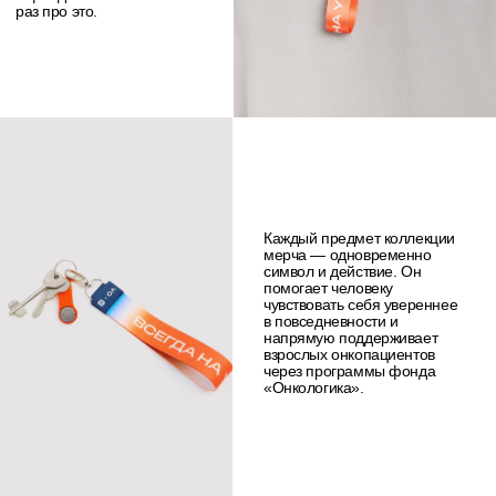
PUDRA MEDIA
Наши социальные сети
Дарья Федорова -
главный редактор
издания Pudra media
Политика конфиденциальности данных
Согласие на обработку данных
Cверстала и разработала сайт
@firsovadesign