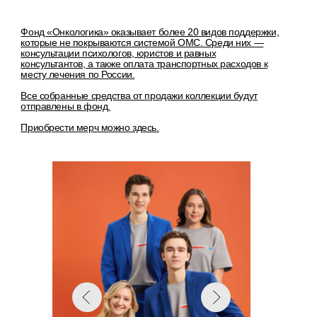
Мы часто думаем, что
уверенность — это что-то,
что мы создаем сами для
себя. Но на самом деле
она также может
появляться из заботы, слов
и действий других людей.
Ее можно множить, дарить
и передавать дальше. И
коллаборация Ингосстраха
и фонда «Онкологика» как
раз про это.
Каждый предмет коллекции
мерча — одновременно
символ и действие. Он
помогает человеку