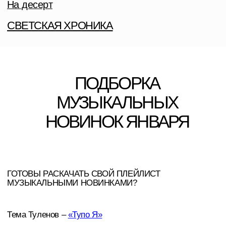
МУЗЫКАЛЬНЫХ
НОВИНОК ЯНВАРЯ
ГОТОВЫ РАСКАЧАТЬ СВОЙ ПЛЕЙЛИСТ
МУЗЫКАЛЬНЫМИ НОВИНКАМИ?
Тема Туленов –
«Тупо Я»
ST, Пелагея —
«Василек»
Viki Show, DALEN -
«EP-альбом
VIKI SHOW REMIX»
Гузель Хасанова —
мини-альбом «Зимний»
SOPRANO и китайский солист Хора Турецкого Кай
Сина —
«Новогоднее настроение»
GAYAZOV$ BROTHER$
- «Новый год»
Артём Кинг
— «ТМУП»