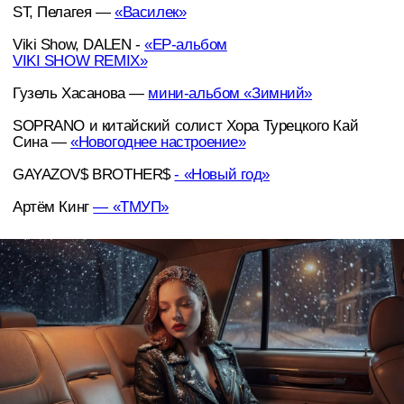
Жми на трек и переходи в стриминговые сервисы,
чтобы послушать, скачать и поделиться
новинками!
НА ГЛАВНУЮ
СЛЕДУЮЩАЯ НОВОСТЬ
онлайн издание
КОНТАКТЫ
PUDRA MEDIA
Наши социальные сети
Дарья Федорова -