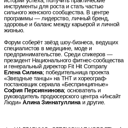
онлайн издание
КОНТАКТЫ
PUDRA MEDIA
Наши социальные сети
Дарья Федорова -
главный редактор
издания Pudra media
Политика конфиденциальности данных
Согласие на обработку данных
Cверстала и разработала сайт
@firsovadesign