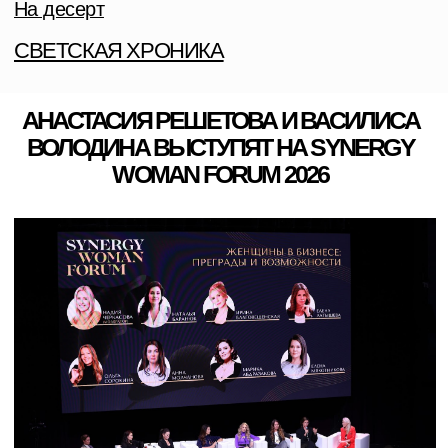
ШКОЛА БИЗНЕСА «СИНЕРГИЯ» ПРОВЕДЁТ
SYNERGY WOMAN FORUM 2026 — МАСШТАБНОЕ
СОБЫТИЕ ДЛЯ ЖЕНЩИН, СТРЕМЯЩИХСЯ К
ПРОФЕССИОНАЛЬНОМУ РАЗВИТИЮ, ГАРМОНИИ В
ЖИЗНИ И ПОИСКУ НОВЫХ ВОЗМОЖНОСТЕЙ.
МЕРОПРИЯТИЕ ПРОЙДЕТ 30 ИЮНЯ В ОТЕЛЕ
SOLUXE. ОЖИДАЕТСЯ БОЛЕЕ 500 УЧАСТНИЦ, 35
ЭКСПОНЕНТОВ И СВЫШЕ 40 СПИКЕРОВ. ЦЕЛЬ
МЕРОПРИЯТИЯ — ДАТЬ ЖЕНЩИНАМ
ВОЗМОЖНОСТЬ ПОДЕЛИТЬСЯ ОПЫТОМ,
НАЛАДИТЬ ДЕЛОВЫЕ КОНТАКТЫ И ОБСУДИТЬ
СПОСОБЫ ЗАРАБОТКА, РАЗВИТИЯ И
ПОВЫШЕНИЯ БЛАГОСОСТОЯНИЯ.