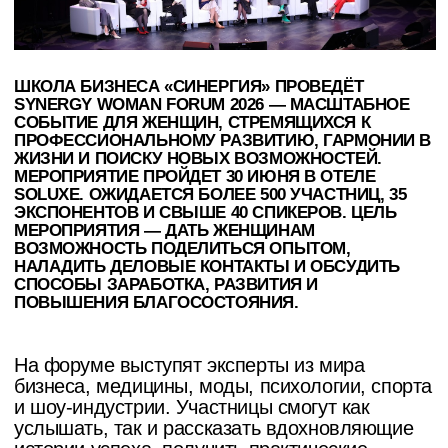
На форуме выступят эксперты из мира
бизнеса, медицины, моды, психологии, спорта
и шоу-индустрии. Участницы смогут как
услышать, так и рассказать вдохновляющие
истории успеха, получить практические
инструменты для роста и стать частью
сильного женского сообщества. В центре
программы — лидерство, личный бренд,
здоровье и баланс между карьерой и личной
жизнью.
Форум соберёт звёзд шоу-бизнеса, ведущих
специалистов в медицине, моде и
предпринимательстве. Среди спикеров —
президент Национального фитнес-сообщества
и генеральный директор Fit Hit Company
Елена Силина
; победительница проекта
«Звездные танцы» на ТНТ и хореограф-
постановщик сериала «Беспринципные»
София Персиянинова
; основатель и
руководитель продюсерского центра «Инсайт
Люди»
Алина Зиннатуллина
и другие.
НА ГЛАВНУЮ
СЛЕДУЮЩАЯ НОВОСТЬ