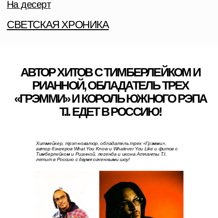
«ГРЭММИ» И КОРОЛЬ ЮЖНОГО РЭПА
T.I. ЕДЕТ В РОССИЮ!
Хитмейкер, трэп-новатор, обладатель трех «Грэмми»,
автор бэнгеров What You Know и Whatever You Like и фитов с
Тимберлейком и Рианной, легенда и икона Атланты T.I.
летит в Россию с двумя огненными шоу!