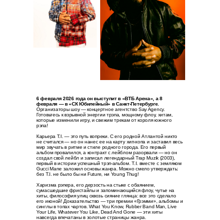
6 февраля 2026 года он выступит в «ВТБ Арена», а 8
февраля — в «СК Юбилейный» в Санкт-Петербурге.
Организаторы шоу — концертное агентство Say Agency.
Готовьтесь к взрывной энергии трэпа, мощному флоу, хитам,
которые изменили игру, и свежим трекам от короля южного
рэпа!
Карьера T.I. — это путь вопреки. С его родной Атлантой никто
не считался — но он нанес ее на карту хип-хопа и заставил весь
мир звучать в ритме и стиле родного города. Его первый
альбом провалился, а контракт с лейблом разорвали — но он
создал свой лейбл и записал легендарный Trap Muzik (2003),
первый в истории успешный трэп-альбом. T.I. вместе с земляком
Gucci Mane заложил основы жанра. Можно смело утверждать:
без T.I. не было бы ни Future, ни Young Thug!
Харизма рэпера, его дерзость на стыке с обаянием,
сумасшедшие фристайлы и запоминающийся флоу, чутье на
хиты, философия улиц сквозь сияние глянца: все это сделало
его иконой! Доказательство — три премии «Грэмми», альбомы и
синглы в топах чартов. What You Know, Rubber Band Man, Live
Your Life, Whatever You Like, Dead And Gone — эти хиты
навсегда впечатаны в золотые страницы жанра.