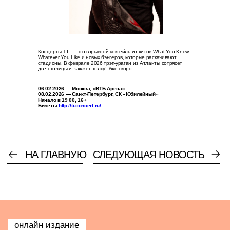
Cверстала и разработала сайт
@firsovadesign
Концерты T.I. — это взрывной коктейль из хитов What You Know,
Whatever You Like и новых бэнгеров, которые раскачивают
стадионы. В феврале 2026 трэп-ураган из Атланты сотрясет
две столицы и зажжет толпу! Уже скоро.
06 02.2026 — Москва, «ВТБ Арена»
08.02.2026 — Санкт-Петербург, СК «Юбилейный»
Начало в 19 00, 16+
Билеты
http://ti-concert.ru/